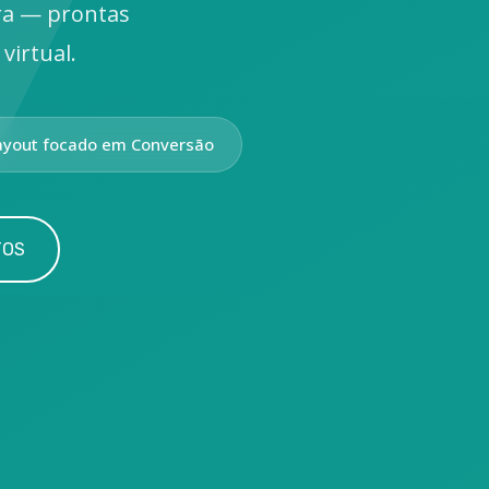
ra — prontas
virtual.
ayout focado em Conversão
TOS