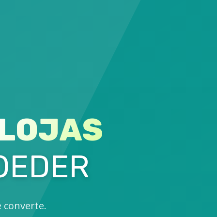
LOJAS
OEDER
e converte.