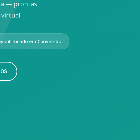
ra — prontas
virtual.
ayout focado em Conversão
TOS