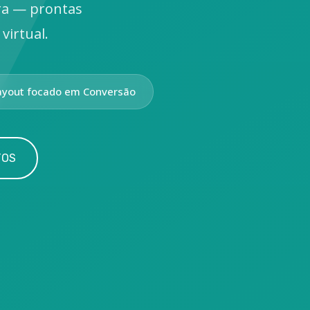
ra — prontas
virtual.
ayout focado em Conversão
TOS