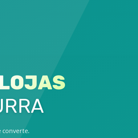
LOJAS
URRA
e converte.