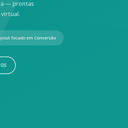
ra — prontas
virtual.
ayout focado em Conversão
TOS